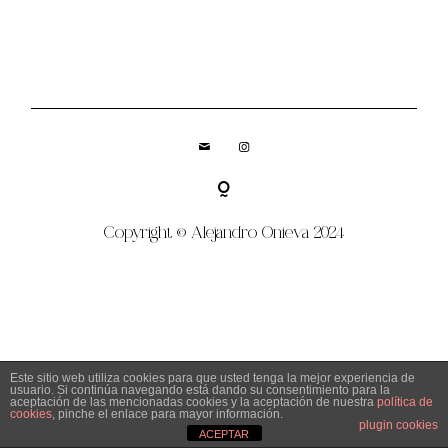
N
O
V
E
D
A
D
ES
Copyright © Alejandro Onieva 2024
S
O
BR
E
MI
Este sitio web utiliza cookies para que usted tenga la mejor experiencia de
usuario. Si continúa navegando está dando su consentimiento para la
¿H
aceptación de las mencionadas cookies y la aceptación de nuestra
política de
OPCIONES
cookies
, pinche el enlace para mayor información.
A
plugin cookies
ACEPTAR
BL