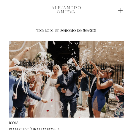
ALEJANDRO
ALEJANDRO
ONIEVA
ONIEVA
Tag: boda en Señorio de Nevada
BODAS BONITAS
NOVEDADES
B
O
SOBRE MI
D
A
¿HABLAMOS?
S
B
O
NI
T
A
S
BODAS
Boda en Señorio de Nevada