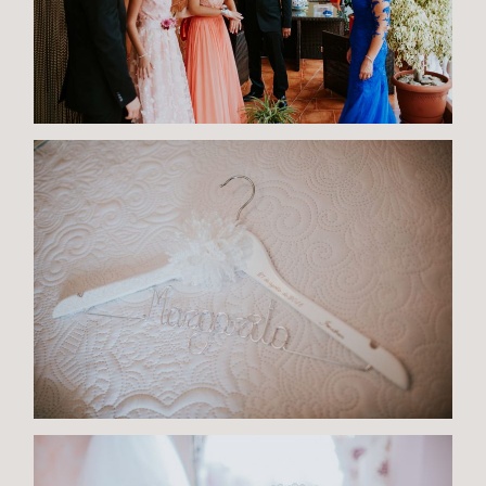
B
O
D
A
S
B
O
NI
T
A
S
N
O
V
E