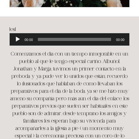
Reproductor
[:es]
de
00:00
00:00
audio
Comenzamos el día con un tiempo inmejorable en un
pueblo al que le tengo especial cariño, Albuñol.
Jonathan y Marga, tuvimos un primer contacto en la
preboda y ya pude ver lo unidos que están, recuerdo
lo ilusionados que hablaban de como llevaban los
preparativos para el día de la boda, ya se me hizo muy
ameno su compañía pero más aún el día del enlace, los
preparativos previos que suelen ser habituales en este
pueblo son de admirar, desde temprano los amigos y
familiares les esperan bajo su vivienda para
acompañarles a la iglesia a pie ( un momento muy
especial ) la ceremonia preciosa con un coro de lo