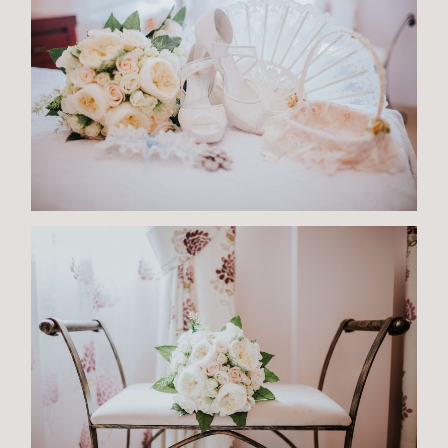
D
A
D
ES
S
O
BR
E
MI
¿H
A
BL
A
M
O
S?