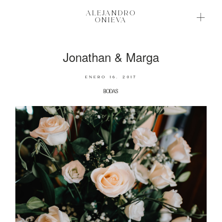
ALEJANDRO
ALEJANDRO
ONIEVA
ONIEVA
Jonathan & Marga
BODAS BONITAS
NOVEDADES
ENERO 16, 2017
BODAS
SOBRE MI
¿HABLAMOS?