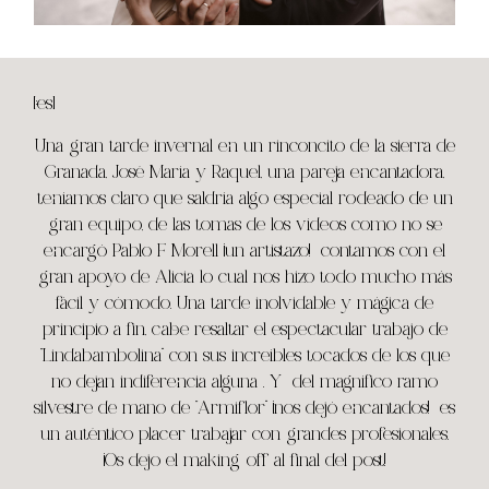
[:es]
Una gran tarde invernal en un rinconcito de la sierra de
Granada, José María y Raquel, una pareja encantadora,
teníamos claro que saldría algo especial rodeado de un
gran equipo, de las tomas de los vídeos como no se
encargó Pablo F Morell ¡un artistazo! contamos con el
gran apoyo de Alicia lo cual nos hizo todo mucho más
fácil y cómodo. Una tarde inolvidable y mágica de
principio a fin, cabe resaltar el espectacular trabajo de
“Lindabambolina”
con sus increíbles tocados de los que
no dejan indiferencia alguna . Y del magnífico ramo
silvestre de mano de
“Armiflor”
¡nos dejó encantados! es
un auténtico placer trabajar con grandes profesionales.
¡Os dejo el making off al final del post!