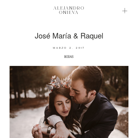
ALEJANDRO
ALEJANDRO
ONIEVA
ONIEVA
José María & Raquel
BODAS BONITAS
NOVEDADES
MARZO 2, 2017
BODAS
SOBRE MI
¿HABLAMOS?