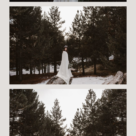
D
A
D
ES
S
O
BR
E
MI
¿H
A
BL
A
M
O
S?