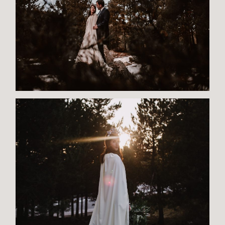
B
O
D
A
S
B
O
NI
T
A
S
N
O
V
E