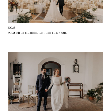
B
O
NI
T
A
BODAS
S
Boda en La Mamunia de Juan Luis + Sara
N
O
V
E
D
A
D
ES
S
O