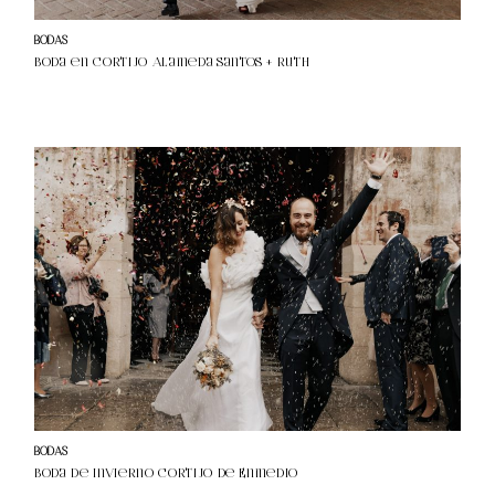
BR
E
BODAS
MI
Boda en Cortijo Alameda Santos + Ruth
¿H
A
BL
A
M
O
S?
BODAS
Boda de invierno Cortijo de Enmedio