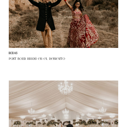
BODAS
Post Boda Hindú en el desierto
B
O
D
A
S