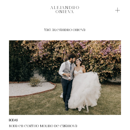
ALEJANDRO
ALEJANDRO
ONIEVA
ONIEVA
Tag: alejandro onieva
BODAS BONITAS
NOVEDADES
SOBRE MI
¿HABLAMOS?
BODAS
Boda en Cortijo Molino de Casanova