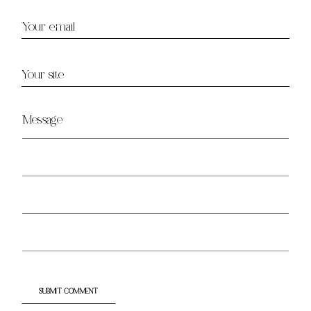
V
E
D
A
D
ES
S
O
BR
E
MI
¿H
A
BL
A
M